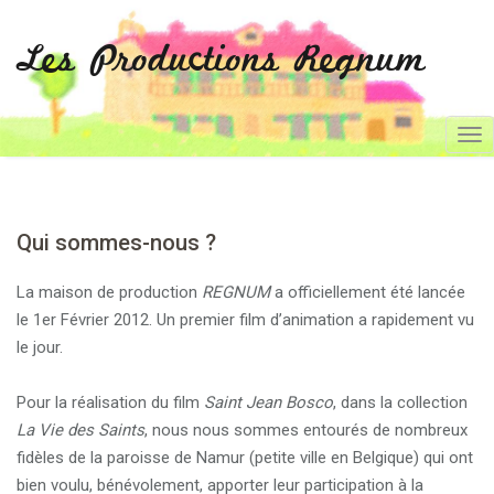
Les Productions Regnum
T
o
g
g
Qui sommes-nous ?
l
e
La maison de production
REGNUM
a officiellement été lancée
n
le 1er Février 2012. Un premier film d’animation a rapidement vu
a
le jour.
v
i
Pour la réalisation du film
Saint Jean Bosco
, dans la collection
g
La Vie des Saints
, nous nous sommes entourés de nombreux
a
fidèles de la paroisse de Namur (petite ville en Belgique) qui ont
t
bien voulu, bénévolement, apporter leur participation à la