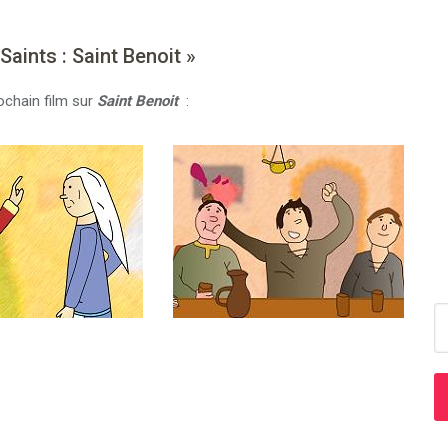
aints : Saint Benoit »
ochain film sur
Saint Benoit
:
R